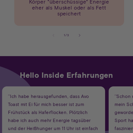
Körper "überschüssige" Energie
eher als Muskel oder als Fett
speichert
von
1
/
3
Hello Inside Erfahrungen
’’Ich habe herausgefunden, dass Avo
’’Schon 
Toast mit Ei für mich besser ist zum
mein Sch
Frühstück als Haferflocken. Plötzlich
geworde
habe ich auch mehr Energie tagsüber
Sport ha
und der Heißhunger um 11 Uhr ist einfach
faszinie